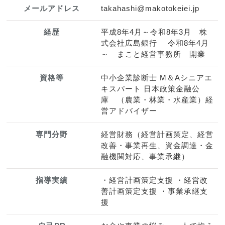
メールアドレス
takahashi@makotokeiei.jp
経歴
平成8年4月～令和8年3月 株
式会社広島銀行 令和8年4月
～ まこと経営事務所 開業
資格等
中小企業診断士 M＆Aシニアエ
キスパート 日本政策金融公
庫 （農業・林業・水産業）経
営アドバイザー
専門分野
経営財務（経営計画策定、経営
改善・事業再生、資金調達・金
融機関対応、事業承継）
指導実績
・経営計画策定支援 ・経営改
善計画策定支援 ・事業承継支
援