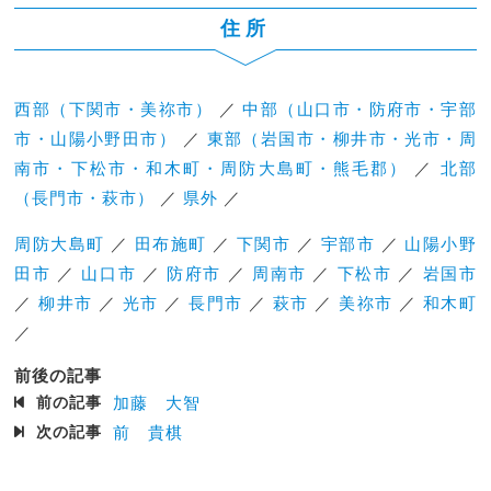
住所
西部（下関市・美祢市）
／
中部（山口市・防府市・宇部
市・山陽小野田市）
／
東部（岩国市・柳井市・光市・周
南市・下松市・和木町・周防大島町・熊毛郡）
／
北部
（長門市・萩市）
／
県外
／
周防大島町
／
田布施町
／
下関市
／
宇部市
／
山陽小野
田市
／
山口市
／
防府市
／
周南市
／
下松市
／
岩国市
／
柳井市
／
光市
／
長門市
／
萩市
／
美祢市
／
和木町
／
前後の記事
前の記事
加藤 大智
次の記事
前 貴棋