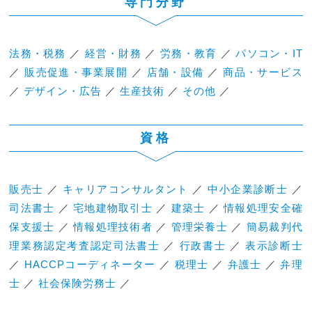
専門分野
法務・税務
／
経営・財務
／
労務・教育
／
パソコン・IT
／
販売促進・事業展開
／
店舗・設備
／
商品・サービス
／
デザイン・広告
／
生産技術
／
その他
／
資格
販売士
／
キャリアコンサルタント
／
中小企業診断士
／
司法書士
／
宅地建物取引士
／
建築士
／
情報処理安全確
保支援士
／
情報処理技術者
／
管理栄養士
／
簡易裁判代
理業務認定考査認定司法書士
／
行政書士
／
表示診断士
／
HACCPコーディネーター
／
税理士
／
弁護士
／
弁理
士
／
社会保険労務士
／