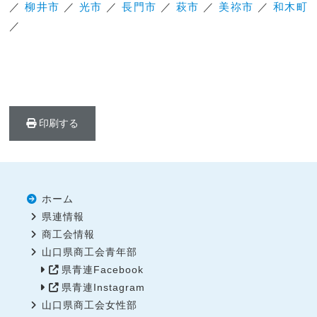
／
柳井市
／
光市
／
長門市
／
萩市
／
美祢市
／
和木町
／
印刷する
ホーム
県連情報
商工会情報
山口県商工会青年部
県青連Facebook
県青連Instagram
山口県商工会女性部