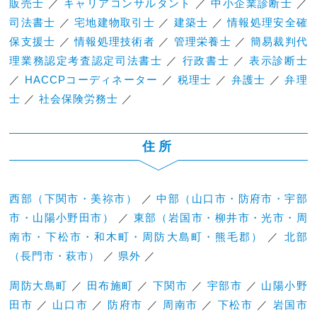
販売士
／
キャリアコンサルタント
／
中小企業診断士
／
司法書士
／
宅地建物取引士
／
建築士
／
情報処理安全確
保支援士
／
情報処理技術者
／
管理栄養士
／
簡易裁判代
理業務認定考査認定司法書士
／
行政書士
／
表示診断士
／
HACCPコーディネーター
／
税理士
／
弁護士
／
弁理
士
／
社会保険労務士
／
住所
西部（下関市・美祢市）
／
中部（山口市・防府市・宇部
市・山陽小野田市）
／
東部（岩国市・柳井市・光市・周
南市・下松市・和木町・周防大島町・熊毛郡）
／
北部
（長門市・萩市）
／
県外
／
周防大島町
／
田布施町
／
下関市
／
宇部市
／
山陽小野
田市
／
山口市
／
防府市
／
周南市
／
下松市
／
岩国市