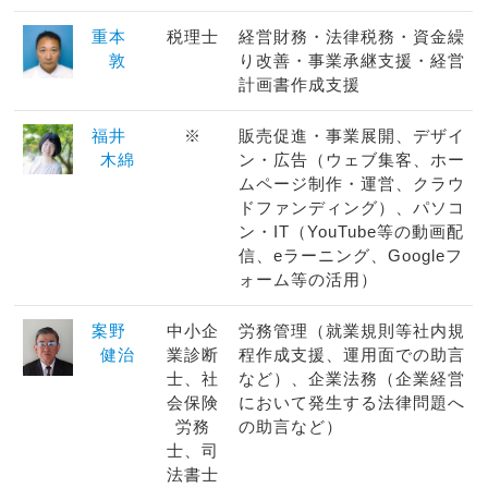
重本
税理士
経営財務・法律税務・資金繰
敦
り改善・事業承継支援・経営
計画書作成支援
福井
※
販売促進・事業展開、デザイ
木綿
ン・広告（ウェブ集客、ホー
ムページ制作・運営、クラウ
ドファンディング）、パソコ
ン・IT（YouTube等の動画配
信、eラーニング、Googleフ
ォーム等の活用）
案野
中小企
労務管理（就業規則等社内規
健治
業診断
程作成支援、運用面での助言
士、社
など）、企業法務（企業経営
会保険
において発生する法律問題へ
労務
の助言など）
士、司
法書士