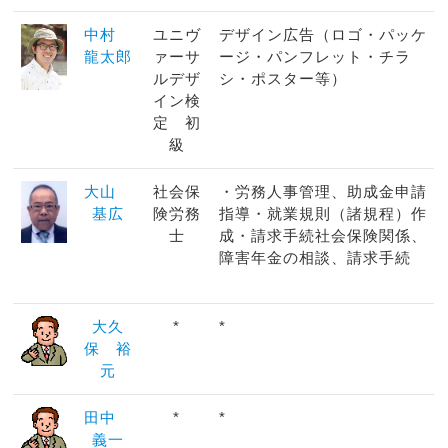
中村
ユニヴ
デザイン広告（ロゴ・パッケ
龍太郎
ァーサ
ージ・パンフレット・チラ
ルデザ
シ・ポスター等）
イン検
定 初
級
大山
社会保
・労務人事管理、助成金申請
基広
険労務
指導・就業規則（諸規程）作
士
成・請求手続社会保険関係、
障害年金の相談、請求手続
大久
*
*
保 裕
元
田中
*
*
義一