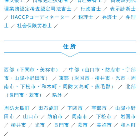
保支援士
／
情報処理技術者
／
管理栄養士
／
簡易裁判代
理業務認定考査認定司法書士
／
行政書士
／
表示診断士
／
HACCPコーディネーター
／
税理士
／
弁護士
／
弁理
士
／
社会保険労務士
／
住所
西部（下関市・美祢市）
／
中部（山口市・防府市・宇部
市・山陽小野田市）
／
東部（岩国市・柳井市・光市・周
南市・下松市・和木町・周防大島町・熊毛郡）
／
北部
（長門市・萩市）
／
県外
／
周防大島町
／
田布施町
／
下関市
／
宇部市
／
山陽小野
田市
／
山口市
／
防府市
／
周南市
／
下松市
／
岩国市
／
柳井市
／
光市
／
長門市
／
萩市
／
美祢市
／
和木町
／