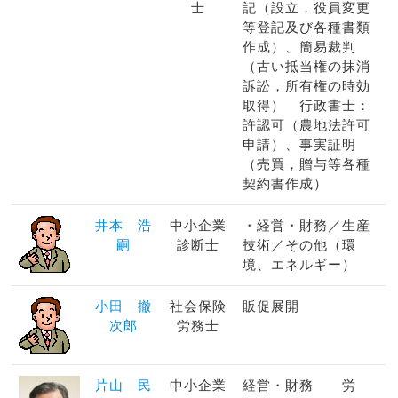
士
記（設立，役員変更
等登記及び各種書類
作成）、簡易裁判
（古い抵当権の抹消
訴訟，所有権の時効
取得） 行政書士：
許認可（農地法許可
申請）、事実証明
（売買，贈与等各種
契約書作成）
井本 浩
中小企業
・経営・財務／生産
嗣
診断士
技術／その他（環
境、エネルギー）
小田 撤
社会保険
販促展開
次郎
労務士
片山 民
中小企業
経営・財務 労