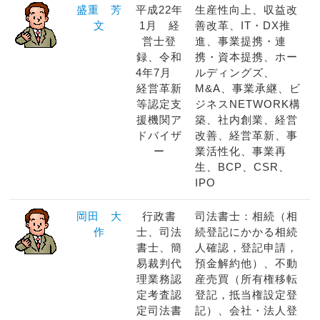
盛重 芳
平成22年
生産性向上、収益改
文
1月 経
善改革、IT・DX推
営士登
進、事業提携・連
録、令和
携・資本提携、ホー
4年7月
ルディングズ、
経営革新
M&A、事業承継、ビ
等認定支
ジネスNETWORK構
援機関ア
築、社内創業、経営
ドバイザ
改善、経営革新、事
ー
業活性化、事業再
生、BCP、CSR、
IPO
岡田 大
行政書
司法書士：相続（相
作
士、司法
続登記にかかる相続
書士、簡
人確認，登記申請，
易裁判代
預金解約他）、不動
理業務認
産売買（所有権移転
定考査認
登記，抵当権設定登
定司法書
記）、会社・法人登