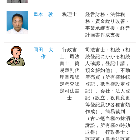
重本 敦
税理士
経営財務・法律税
務・資金繰り改善・
事業承継支援・経営
計画書作成支援
岡田 大
行政書
司法書士：相続（相
作
士、司法
続登記にかかる相続
書士、簡
人確認，登記申請，
易裁判代
預金解約他）、不動
理業務認
産売買（所有権移転
定考査認
登記，抵当権設定登
定司法書
記）、会社・法人登
士
記（設立，役員変更
等登記及び各種書類
作成）、簡易裁判
（古い抵当権の抹消
訴訟，所有権の時効
取得） 行政書士：
許認可（農地法許可