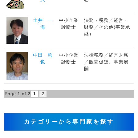
土井 一
中小企業
法務・税務／経営・
海
診断士
財務／その他(事業承
継）
中田 哲
中小企業
法律税務／経営財務
也
診断士
／販売促進、事業展
開
Page 1 of 2
1
2
カテゴリーから専門家を探す