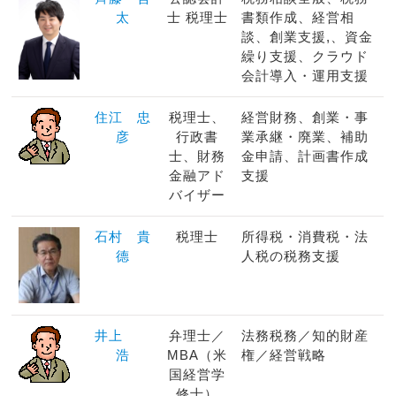
太
士 税理士
書類作成、経営相
談、創業支援,、資金
繰り支援、クラウド
会計導入・運用支援
住江 忠
税理士、
経営財務、創業・事
彦
行政書
業承継・廃業、補助
士、財務
金申請、計画書作成
金融アド
支援
バイザー
石村 貴
税理士
所得税・消費税・法
德
人税の税務支援
井上
弁理士／
法務税務／知的財産
浩
MBA（米
権／経営戦略
国経営学
修士）