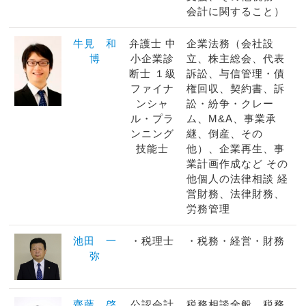
会計に関すること）
牛見 和
弁護士 中
企業法務（会社設
博
小企業診
立、株主総会、代表
断士 １級
訴訟、与信管理・債
ファイナ
権回収、契約書、訴
ンシャ
訟・紛争・クレー
ル・プラ
ム、M&A、事業承
ンニング
継、倒産、その
技能士
他）、企業再生、事
業計画作成など その
他個人の法律相談 経
営財務、法律財務、
労務管理
池田 一
・税理士
・税務・経営・財務
弥
齊藤 啓
公認会計
税務相談全般、税務