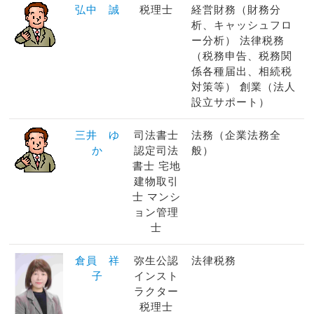
弘中 誠
税理士
経営財務（財務分
析、キャッシュフロ
ー分析） 法律税務
（税務申告、税務関
係各種届出、相続税
対策等） 創業（法人
設立サポート）
三井 ゆ
司法書士
法務（企業法務全
か
認定司法
般）
書士 宅地
建物取引
士 マンシ
ョン管理
士
倉員 祥
弥生公認
法律税務
子
インスト
ラクター
税理士