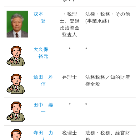
戎本
・税理
法律・税務・その他
登
士、登録
(事業承継）
政治資金
監査人
大久保
*
*
裕元
鯨田 雅
弁理士
法務税務／知的財産
信
権全般
田中 義
*
*
一
寺田 力
税理士
法務・税務、経営財
人
務