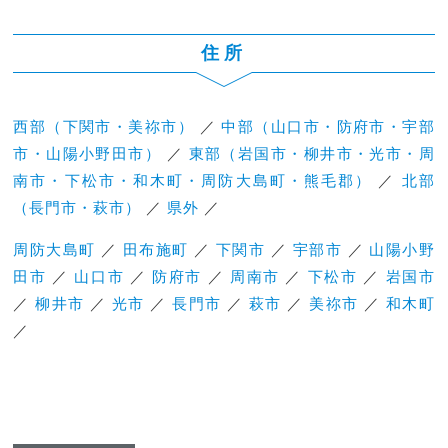
住所
西部（下関市・美祢市）
／
中部（山口市・防府市・宇部
市・山陽小野田市）
／
東部（岩国市・柳井市・光市・周
南市・下松市・和木町・周防大島町・熊毛郡）
／
北部
（長門市・萩市）
／
県外
／
周防大島町
／
田布施町
／
下関市
／
宇部市
／
山陽小野
田市
／
山口市
／
防府市
／
周南市
／
下松市
／
岩国市
／
柳井市
／
光市
／
長門市
／
萩市
／
美祢市
／
和木町
／