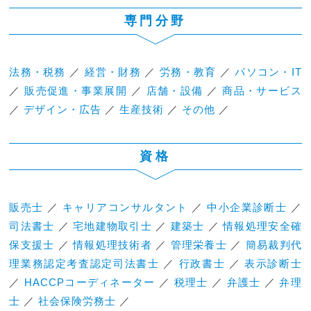
専門分野
法務・税務
／
経営・財務
／
労務・教育
／
パソコン・IT
／
販売促進・事業展開
／
店舗・設備
／
商品・サービス
／
デザイン・広告
／
生産技術
／
その他
／
資格
販売士
／
キャリアコンサルタント
／
中小企業診断士
／
司法書士
／
宅地建物取引士
／
建築士
／
情報処理安全確
保支援士
／
情報処理技術者
／
管理栄養士
／
簡易裁判代
理業務認定考査認定司法書士
／
行政書士
／
表示診断士
／
HACCPコーディネーター
／
税理士
／
弁護士
／
弁理
士
／
社会保険労務士
／