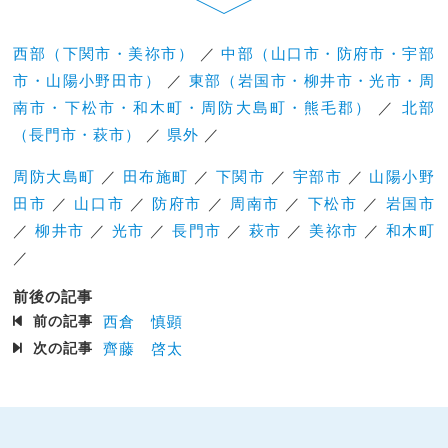
西部（下関市・美祢市）
／
中部（山口市・防府市・宇部
市・山陽小野田市）
／
東部（岩国市・柳井市・光市・周
南市・下松市・和木町・周防大島町・熊毛郡）
／
北部
（長門市・萩市）
／
県外
／
周防大島町
／
田布施町
／
下関市
／
宇部市
／
山陽小野
田市
／
山口市
／
防府市
／
周南市
／
下松市
／
岩国市
／
柳井市
／
光市
／
長門市
／
萩市
／
美祢市
／
和木町
／
前後の記事
前の記事
西倉 慎顕
次の記事
齊藤 啓太