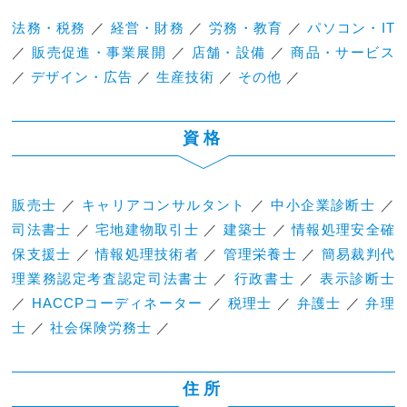
法務・税務
／
経営・財務
／
労務・教育
／
パソコン・IT
／
販売促進・事業展開
／
店舗・設備
／
商品・サービス
／
デザイン・広告
／
生産技術
／
その他
／
資格
販売士
／
キャリアコンサルタント
／
中小企業診断士
／
司法書士
／
宅地建物取引士
／
建築士
／
情報処理安全確
保支援士
／
情報処理技術者
／
管理栄養士
／
簡易裁判代
理業務認定考査認定司法書士
／
行政書士
／
表示診断士
／
HACCPコーディネーター
／
税理士
／
弁護士
／
弁理
士
／
社会保険労務士
／
住所