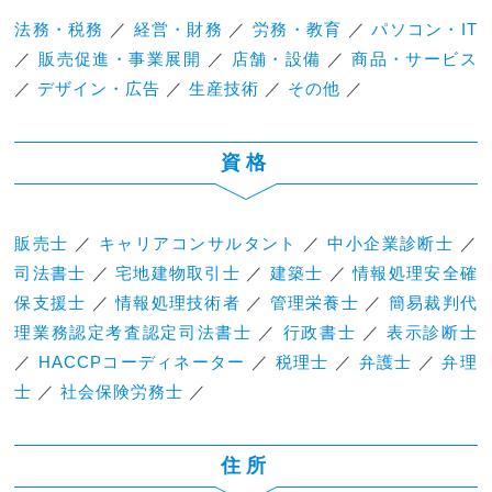
法務・税務
／
経営・財務
／
労務・教育
／
パソコン・IT
／
販売促進・事業展開
／
店舗・設備
／
商品・サービス
／
デザイン・広告
／
生産技術
／
その他
／
資格
販売士
／
キャリアコンサルタント
／
中小企業診断士
／
司法書士
／
宅地建物取引士
／
建築士
／
情報処理安全確
保支援士
／
情報処理技術者
／
管理栄養士
／
簡易裁判代
理業務認定考査認定司法書士
／
行政書士
／
表示診断士
／
HACCPコーディネーター
／
税理士
／
弁護士
／
弁理
士
／
社会保険労務士
／
住所