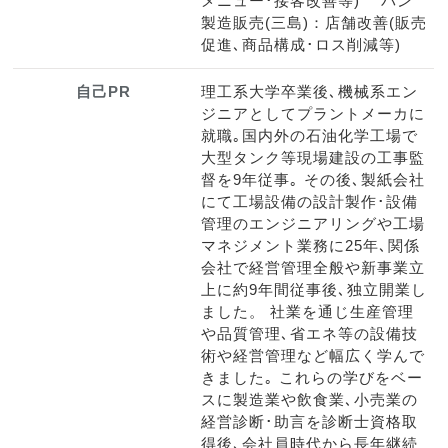
メニュー･接客改善等) パン
製造販売(三島)：店舗改善(販売
促進､商品構成･ロス削減等)
自己PR
理工系大学卒業後､機械系エン
ジニアとしてプラントメーカに
就職｡国内外の石油化学工場で
大型タンク等現場建設の工事監
督を9年従事｡ その後､製紙会社
にて工場設備の設計製作･設備
管理のエンジニアリングや工場
マネジメント業務に25年､関係
会社で経営管理全般や新事業立
上に約9年間従事後､独立開業し
ました。 社業を通じ生産管理
や品質管理､省エネ等の設備技
術や経営管理など幅広く学んで
きました｡ これらの学びをベー
スに製造業や飲食業､小売業の
経営診断･助言を診断士資格取
得後､会社員時代から長年継続