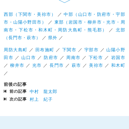
西部（下関市・美祢市）
／
中部（山口市・防府市・宇部
市・山陽小野田市）
／
東部（岩国市・柳井市・光市・周
南市・下松市・和木町・周防大島町・熊毛郡）
／
北部
（長門市・萩市）
／
県外
／
周防大島町
／
田布施町
／
下関市
／
宇部市
／
山陽小野
田市
／
山口市
／
防府市
／
周南市
／
下松市
／
岩国市
／
柳井市
／
光市
／
長門市
／
萩市
／
美祢市
／
和木町
／
前後の記事
前の記事
中村 龍太郎
次の記事
村上 紀子