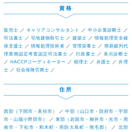
資格
販売士
／
キャリアコンサルタント
／
中小企業診断士
／
司法書士
／
宅地建物取引士
／
建築士
／
情報処理安全確
保支援士
／
情報処理技術者
／
管理栄養士
／
簡易裁判代
理業務認定考査認定司法書士
／
行政書士
／
表示診断士
／
HACCPコーディネーター
／
税理士
／
弁護士
／
弁理
士
／
社会保険労務士
／
住所
西部（下関市・美祢市）
／
中部（山口市・防府市・宇部
市・山陽小野田市）
／
東部（岩国市・柳井市・光市・周
南市・下松市・和木町・周防大島町・熊毛郡）
／
北部