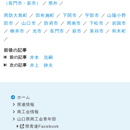
（長門市・萩市）
／
県外
／
周防大島町
／
田布施町
／
下関市
／
宇部市
／
山陽小野
田市
／
山口市
／
防府市
／
周南市
／
下松市
／
岩国市
／
柳井市
／
光市
／
長門市
／
萩市
／
美祢市
／
和木町
／
前後の記事
前の記事
井本 浩嗣
次の記事
井上 静夫
ホーム
県連情報
商工会情報
山口県商工会青年部
県青連Facebook